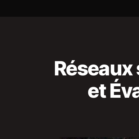
Réseaux s
et Év