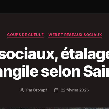
Catégories
COUPS DE GUEULE
WEB ET RÉSEAUX SOCIAUX
ociaux, étalag
angile selon Sai
Par
Grompf
22 février 2026
Auteur
Date
de
de
l’article
l’article