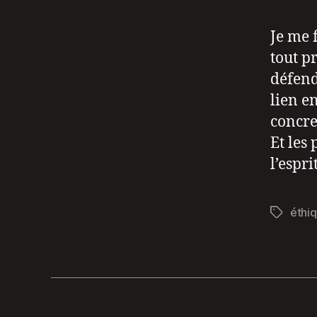
Je me 
tout p
défend
lien e
concre
Et les
l’esprit
éthi
Étiquett