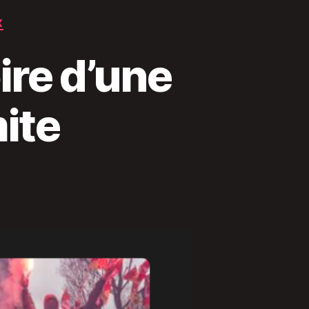
X
ire d’une
ite