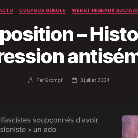
Catégories
ACTU
COUPS DE GUEULE
WEB ET RÉSEAUX SOCIAU
position – Histo
ression antisém
Par
Grompf
3 juillet 2024
Auteur
Date
de
de
l’article
l’article