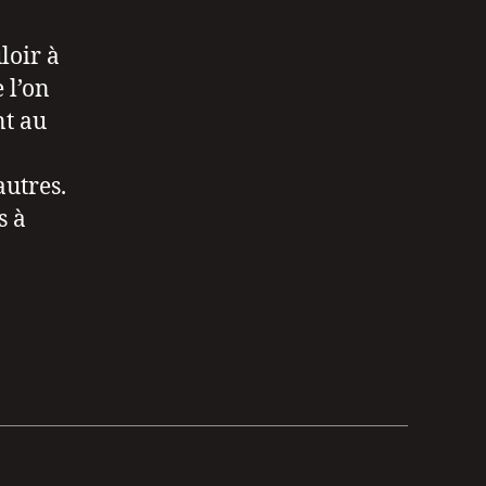
loir à
 l’on
nt au
autres.
s à