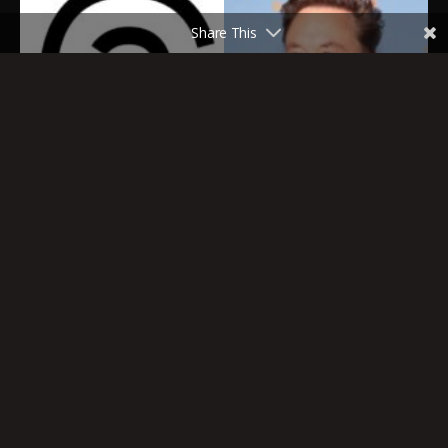
Share This
https://www.threads.net/@gr
https://twitter.com/Grompf3
ompf3