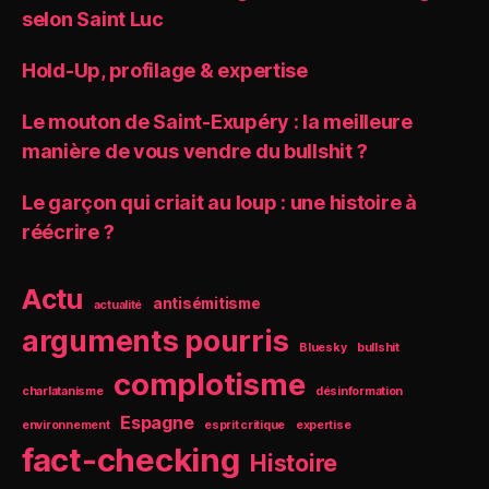
selon Saint Luc
Hold-Up, profilage & expertise
Le mouton de Saint-Exupéry : la meilleure
manière de vous vendre du bullshit ?
Le garçon qui criait au loup : une histoire à
réécrire ?
Actu
antisémitisme
actualité
arguments pourris
Bluesky
bullshit
complotisme
charlatanisme
désinformation
Espagne
environnement
esprit critique
expertise
fact-checking
Histoire