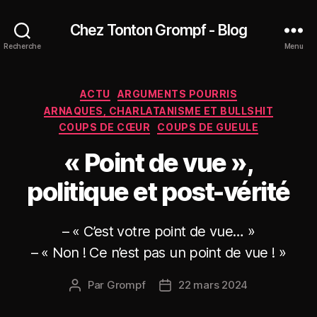
Chez Tonton Grompf - Blog
Recherche
Menu
Catégories
ACTU
ARGUMENTS POURRIS
ARNAQUES, CHARLATANISME ET BULLSHIT
COUPS DE CŒUR
COUPS DE GUEULE
« Point de vue »,
politique et post-vérité
– « C’est votre point de vue… »
– « Non ! Ce n’est pas un point de vue ! »
Par
Grompf
22 mars 2024
Auteur
Date
de
de
l’article
l’article