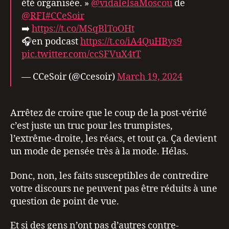
été organisée. »
@vidalelsaMoscou
de
@RFI
#CCeSoir
➡️
https://t.co/MSqBlToOHt
🎧en podcast
https://t.co/iA4QuHBys9
pic.twitter.com/ccSFVuX4tT
— CCeSoir (@Ccesoir)
March 19, 2024
Arrêtez de croire que le coup de la post-vérité
c’est juste un truc pour les trumpistes,
l’extrême-droite, les réacs, et tout ça. Ça devient
un mode de pensée très à la mode. Hélas.
Donc, non, les faits susceptibles de contredire
votre discours ne peuvent pas être réduits à une
question de point de vue.
Et si des gens n’ont pas d’autres contre-