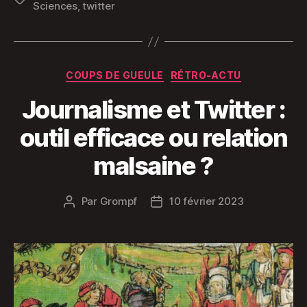
Sciences
,
twitter
Catégories
COUPS DE GUEULE
RÉTRO-ACTU
Journalisme et Twitter :
outil efficace ou relation
malsaine ?
Par
Grompf
10 février 2023
Auteur
Date
de
de
l’article
l’article