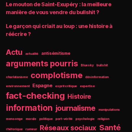
Le mouton de Saint-Exupéry : la meilleure
manière de vous vendre du bullshit ?
Le garçon qui criait au loup : une histoire à
réécrire ?
Actu
antisémitisme
actualité
arguments pourris
Bluesky
bullshit
complotisme
charlatanisme
désinformation
Espagne
environnement
esprit critique
expertise
fact-checking
Histoire
information
journalisme
manipulations
mensonge
morale
politique
port-vérité
psychologie
religion
Santé
Réseaux sociaux
rhétorique
rumeur