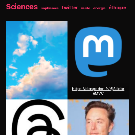
Sciences
twitter
éthique
sophismes
vérité
énergie
https://diaspodon.fr/@Sillobr
eMVC