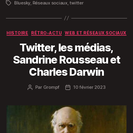
Bluesky
,
Réseaux sociaux
,
twitter
Étiquettes
Catégories
HISTOIRE
RÉTRO-ACTU
WEB ET RÉSEAUX SOCIAUX
Twitter, les médias,
Sandrine Rousseau et
Charles Darwin
Par
Grompf
10 février 2023
Auteur
Date
de
de
l’article
l’article