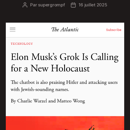
Par
supergrompf
16 juillet 2025
Auteur
Date
de
de
l’article
l’article