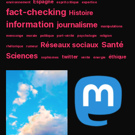
Espagne
environnement
esprit critique
expertise
fact-checking
Histoire
information
journalisme
manipulations
mensonge
morale
politique
port-vérité
psychologie
religion
Santé
Réseaux sociaux
rhétorique
rumeur
Sciences
twitter
éthique
sophismes
vérité
énergie