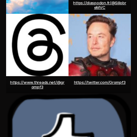
https://diaspodon.fr/@Sillobr
eMVC
https://www.threads.net/@gr
https://twitter.com/Grompf3
ompf3