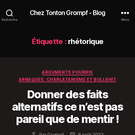
Chez Tonton Grompf - Blog
Recherche
Menu
Étiquette :
rhétorique
Catégories
ARGUMENTS POURRIS
ARNAQUES, CHARLATANISME ET BULLSHIT
Donner des faits
alternatifs ce n’est pas
pareil que de mentir !
Par
Grompf
8 août 2023
Auteur
Date