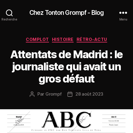
Chez Tonton Grompf - Blog
Recherche
Menu
Catégories
COMPLOT
HISTOIRE
RÉTRO-ACTU
Attentats de Madrid : le
journaliste qui avait un
gros défaut
Par
Grompf
28 août 2023
Auteur
Date
de
de
l’article
l’article