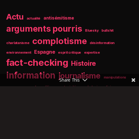
Actu
antisémitisme
actualité
arguments pourris
Bluesky
bullshit
complotisme
charlatanisme
désinformation
Espagne
environnement
esprit critique
expertise
fact-checking
Histoire
information
journalisme
manipulations
Share This
mensonge
morale
politique
port-vérité
psychologie
religion
Santé
Réseaux sociaux
rhétorique
rumeur
Sciences
twitter
éthique
sophismes
vérité
énergie