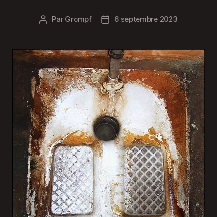
Par
Grompf
6 septembre 2023
Auteur
Date
de
de
l’article
l’article