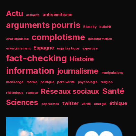
Actu
antisémitisme
actualité
arguments pourris
Bluesky
bullshit
complotisme
charlatanisme
désinformation
Espagne
environnement
esprit critique
expertise
fact-checking
Histoire
information
journalisme
manipulations
mensonge
morale
politique
port-vérité
psychologie
religion
Santé
Réseaux sociaux
rhétorique
rumeur
Sciences
twitter
éthique
sophismes
vérité
énergie