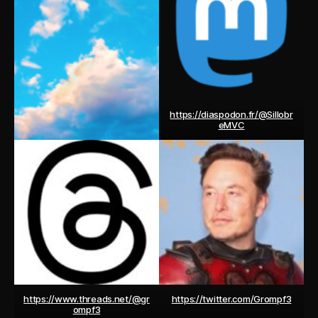
https://diaspodon.fr/@Sillobr
eMVC
https://www.threads.net/@gr
https://twitter.com/Grompf3
ompf3